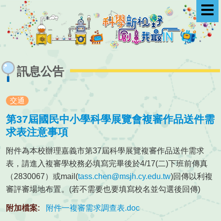
選
單
訊息公告
交通
第37屆國民中小學科學展覽會複審作品送件需
求表注意事項
附件為本校辦理嘉義市第37屆科學展覽複審作品送件需求
表，請進入複審學校務必填寫完畢後於4/17(二)下班前傳真
（2830067）或mail(
tass.chen@msjh.cy.edu.tw
)回傳以利複
審評審場地布置。(若不需要也要填寫校名並勾選後回傳)
附加檔案:
附件一複審需求調查表.doc