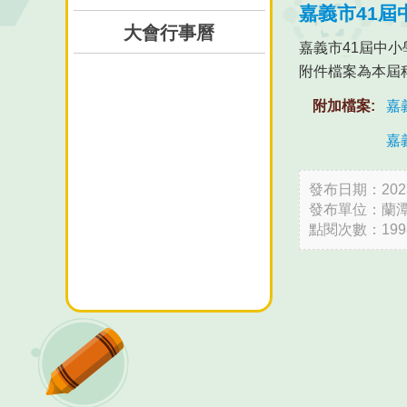
嘉義市41
大會行事曆
嘉義市41屆中
附件檔案為本屆
附加檔案:
嘉
嘉
發布日期：2023-
發布單位：蘭
點閱次數：199